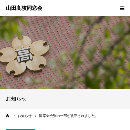
ご挨拶
役員紹介
行事報告
同期会
クラス幹事
お知らせ
愛称募集中
ーム
お知らせ
同窓会会則の一部が改正されました。
会員管理