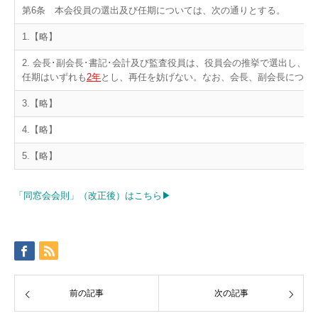
第6条 本会役員の選出及び任期については、次の通りとする。
1.【略】
2. 会長･副会長･書記･会計及び監査役員は、役員会の推挙で選出し、
任期はいずれも
2年
とし、再任を妨げない。なお、会長、副会長につい
3.【略】
4.【略】
5.【略】
「同窓会会則」（改正後）はこちら▶
前の記事
次の記事