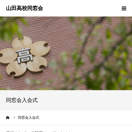
ご挨拶
役員紹介
行事報告
同期会
クラス幹事
同窓会入会式
愛称募集中
ーム
同窓会入会式
会員管理