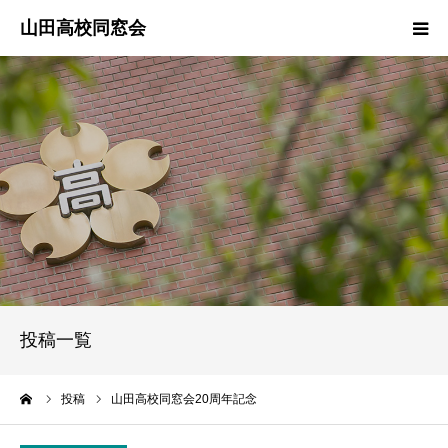
ご挨拶
役員紹介
行事報告
同期会
クラス幹事
投稿一覧
愛称募集中
ーム
投稿
山田高校同窓会20周年記念
会員管理